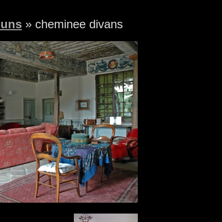
muns
» cheminee divans